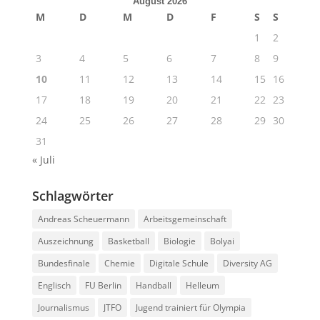
August 2026
M
D
M
D
F
S
S
1
2
3
4
5
6
7
8
9
10
11
12
13
14
15
16
17
18
19
20
21
22
23
24
25
26
27
28
29
30
31
« Juli
Schlagwörter
Andreas Scheuermann
Arbeitsgemeinschaft
Auszeichnung
Basketball
Biologie
Bolyai
Bundesfinale
Chemie
Digitale Schule
Diversity AG
Englisch
FU Berlin
Handball
Helleum
Journalismus
JTFO
Jugend trainiert für Olympia