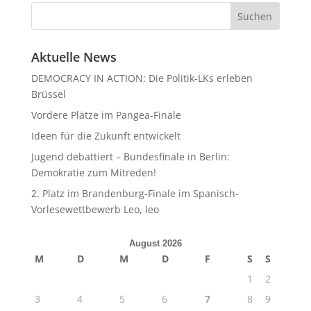
Aktuelle News
DEMOCRACY IN ACTION: Die Politik-LKs erleben
Brüssel
Vordere Plätze im Pangea-Finale
Ideen für die Zukunft entwickelt
Jugend debattiert – Bundesfinale in Berlin:
Demokratie zum Mitreden!
2. Platz im Brandenburg-Finale im Spanisch-
Vorlesewettbewerb Leo, leo
August 2026
M
D
M
D
F
S
S
1
2
3
4
5
6
7
8
9