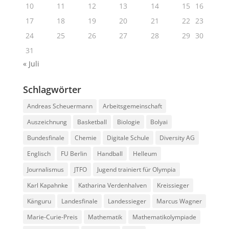
10
11
12
13
14
15
16
17
18
19
20
21
22
23
24
25
26
27
28
29
30
31
« Juli
Schlagwörter
Andreas Scheuermann
Arbeitsgemeinschaft
Auszeichnung
Basketball
Biologie
Bolyai
Bundesfinale
Chemie
Digitale Schule
Diversity AG
Englisch
FU Berlin
Handball
Helleum
Journalismus
JTFO
Jugend trainiert für Olympia
Karl Kapahnke
Katharina Verdenhalven
Kreissieger
Känguru
Landesfinale
Landessieger
Marcus Wagner
Marie-Curie-Preis
Mathematik
Mathematikolympiade