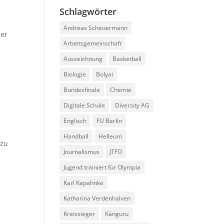
Schlagwörter
Andreas Scheuermann
der
Arbeitsgemeinschaft
Auszeichnung
Basketball
Biologie
Bolyai
Bundesfinale
Chemie
Digitale Schule
Diversity AG
Englisch
FU Berlin
Handball
Helleum
 zu
Journalismus
JTFO
Jugend trainiert für Olympia
Karl Kapahnke
Katharina Verdenhalven
Kreissieger
Känguru