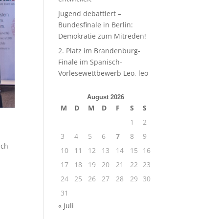
Jugend debattiert –
Bundesfinale in Berlin:
Demokratie zum Mitreden!
2. Platz im Brandenburg-
Finale im Spanisch-
Vorlesewettbewerb Leo, leo
August 2026
M
D
M
D
F
S
S
1
2
3
4
5
6
7
8
9
uch
10
11
12
13
14
15
16
17
18
19
20
21
22
23
24
25
26
27
28
29
30
31
« Juli