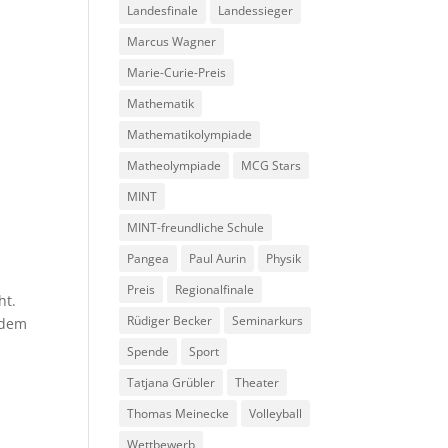
Landesfinale
Landessieger
Marcus Wagner
Marie-Curie-Preis
Mathematik
Mathematikolympiade
Matheolympiade
MCG Stars
MINT
MINT-freundliche Schule
Pangea
Paul Aurin
Physik
Preis
Regionalfinale
ht.
Rüdiger Becker
Seminarkurs
 dem
Spende
Sport
Tatjana Grübler
Theater
Thomas Meinecke
Volleyball
Wettbewerb