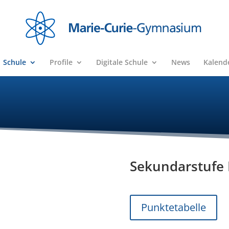
Schule
Profile
Digitale Schule
News
Kalend
Sekundarstufe I
Punktetabelle