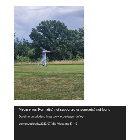
Video-
Media error: Format(s) not supported or source(s) not found
Player
Datei herunterladen: https://www.curiegym.de/wp-
content/uploads/2023/07/Mia-Video.mp4?_=2