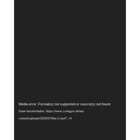
Video-
Media error: Format(s) not supported or source(s) not found
Player
Datei herunterladen: https://www.curiegym.de/wp-
content/uploads/2023/07/Mia-2.mp4?_=4