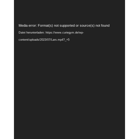
Video-
Media error: Format(s) not supported or source(s) not found
Player
Datei herunterladen: https://www.curiegym.de/wp-
content/uploads/2023/07/Lars.mp4?_=5