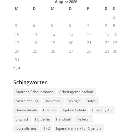
August 2026
M
D
M
D
F
S
S
1
2
3
4
5
6
7
8
9
10
11
12
13
14
15
16
17
18
19
20
21
22
23
24
25
26
27
28
29
30
31
« Juli
Schlagwörter
Andreas Scheuermann
Arbeitsgemeinschaft
Auszeichnung
Basketball
Biologie
Bolyai
Bundesfinale
Chemie
Digitale Schule
Diversity AG
Englisch
FU Berlin
Handball
Helleum
Journalismus
JTFO
Jugend trainiert für Olympia