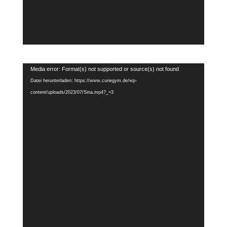
Video-
Media error: Format(s) not supported or source(s) not found
Player
Datei herunterladen: https://www.curiegym.de/wp-
content/uploads/2023/07/Sina.mp4?_=3