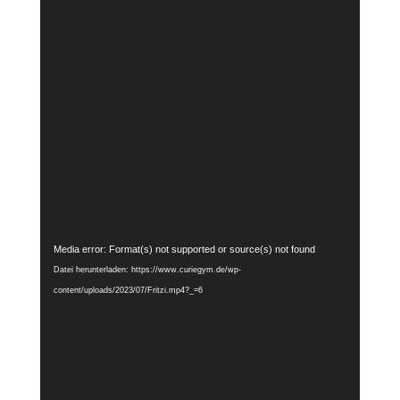
Video-
Media error: Format(s) not supported or source(s) not found
Player
Datei herunterladen: https://www.curiegym.de/wp-
content/uploads/2023/07/Fritzi.mp4?_=6