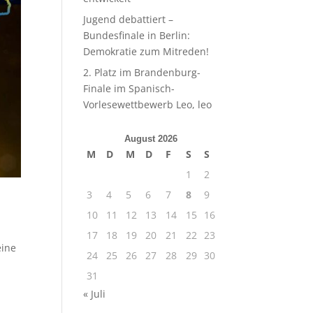
Jugend debattiert –
Bundesfinale in Berlin:
Demokratie zum Mitreden!
2. Platz im Brandenburg-
Finale im Spanisch-
Vorlesewettbewerb Leo, leo
August 2026
M
D
M
D
F
S
S
1
2
3
4
5
6
7
8
9
10
11
12
13
14
15
16
17
18
19
20
21
22
23
eine
24
25
26
27
28
29
30
31
« Juli