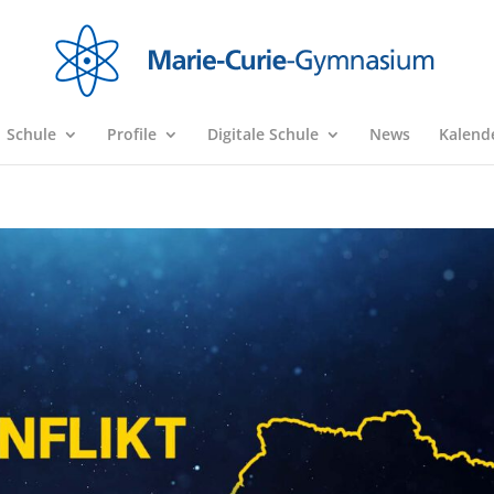
Schule
Profile
Digitale Schule
News
Kalend