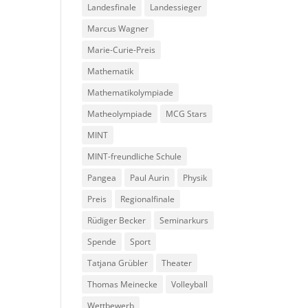
Landesfinale
Landessieger
Marcus Wagner
Marie-Curie-Preis
Mathematik
Mathematikolympiade
Matheolympiade
MCG Stars
MINT
MINT-freundliche Schule
Pangea
Paul Aurin
Physik
Preis
Regionalfinale
Rüdiger Becker
Seminarkurs
Spende
Sport
Tatjana Grübler
Theater
Thomas Meinecke
Volleyball
Wettbewerb