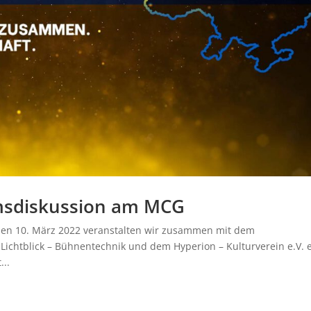
umsdiskussion am MCG
en 10. März 2022 veranstalten wir zusammen mit dem
Lichtblick – Bühnentechnik und dem Hyperion – Kulturverein e.V. 
...