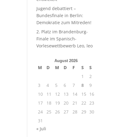
Jugend debattiert –
Bundesfinale in Berlin:
Demokratie zum Mitreden!
2. Platz im Brandenburg-
Finale im Spanisch-
Vorlesewettbewerb Leo, leo
August 2026
M
D
M
D
F
S
S
1
2
3
4
5
6
7
8
9
10
11
12
13
14
15
16
17
18
19
20
21
22
23
24
25
26
27
28
29
30
31
« Juli