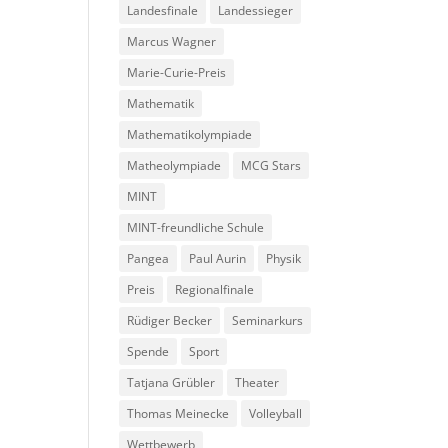
Landesfinale
Landessieger
Marcus Wagner
Marie-Curie-Preis
Mathematik
Mathematikolympiade
Matheolympiade
MCG Stars
MINT
MINT-freundliche Schule
Pangea
Paul Aurin
Physik
Preis
Regionalfinale
Rüdiger Becker
Seminarkurs
Spende
Sport
Tatjana Grübler
Theater
Thomas Meinecke
Volleyball
Wettbewerb