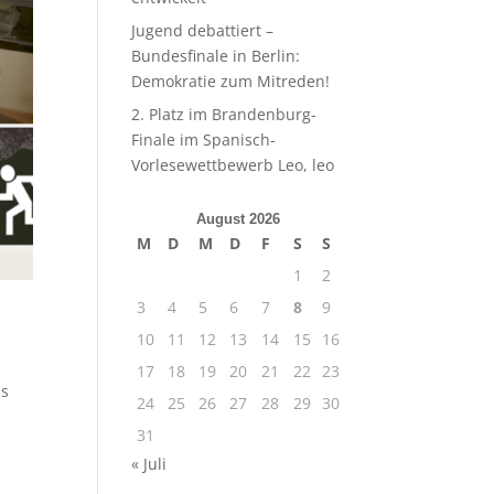
Jugend debattiert –
Bundesfinale in Berlin:
Demokratie zum Mitreden!
2. Platz im Brandenburg-
Finale im Spanisch-
Vorlesewettbewerb Leo, leo
August 2026
M
D
M
D
F
S
S
1
2
3
4
5
6
7
8
9
10
11
12
13
14
15
16
17
18
19
20
21
22
23
is
24
25
26
27
28
29
30
31
« Juli