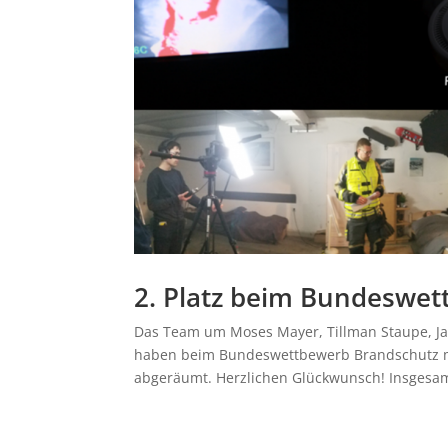
2. Platz beim Bundeswe
Das Team um Moses Mayer, Tillman Staupe, Ja
haben beim Bundeswettbewerb Brandschutz mac
abgeräumt. Herzlichen Glückwunsch! Insgesam