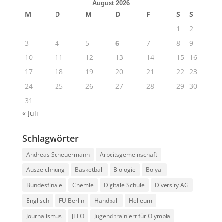
August 2026
M
D
M
D
F
S
S
1
2
3
4
5
6
7
8
9
10
11
12
13
14
15
16
17
18
19
20
21
22
23
24
25
26
27
28
29
30
31
« Juli
Schlagwörter
Andreas Scheuermann
Arbeitsgemeinschaft
Auszeichnung
Basketball
Biologie
Bolyai
Bundesfinale
Chemie
Digitale Schule
Diversity AG
Englisch
FU Berlin
Handball
Helleum
Journalismus
JTFO
Jugend trainiert für Olympia