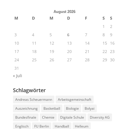
August 2026
M
D
M
D
F
S
S
1
2
3
4
5
6
7
8
9
10
11
12
13
14
15
16
17
18
19
20
21
22
23
24
25
26
27
28
29
30
31
« Juli
Schlagwörter
Andreas Scheuermann
Arbeitsgemeinschaft
Auszeichnung
Basketball
Biologie
Bolyai
Bundesfinale
Chemie
Digitale Schule
Diversity AG
Englisch
FU Berlin
Handball
Helleum