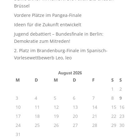
Brüssel
Vordere Plätze im Pangea-Finale
Ideen für die Zukunft entwickelt
Jugend debattiert – Bundesfinale in Berlin:
Demokratie zum Mitreden!
2. Platz im Brandenburg-Finale im Spanisch-
Vorlesewettbewerb Leo, leo
August 2026
M
D
M
D
F
S
S
1
2
3
4
5
6
7
8
9
10
11
12
13
14
15
16
17
18
19
20
21
22
23
24
25
26
27
28
29
30
31