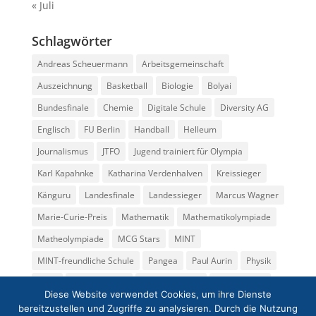
« Juli
Schlagwörter
Andreas Scheuermann
Arbeitsgemeinschaft
Auszeichnung
Basketball
Biologie
Bolyai
Bundesfinale
Chemie
Digitale Schule
Diversity AG
Englisch
FU Berlin
Handball
Helleum
Journalismus
JTFO
Jugend trainiert für Olympia
Karl Kapahnke
Katharina Verdenhalven
Kreissieger
Känguru
Landesfinale
Landessieger
Marcus Wagner
Marie-Curie-Preis
Mathematik
Mathematikolympiade
Matheolympiade
MCG Stars
MINT
MINT-freundliche Schule
Pangea
Paul Aurin
Physik
Preis
Regionalfinale
Rüdiger Becker
Seminarkurs
Diese Website verwendet Cookies, um ihre Dienste
Spende
Sport
Tatjana Grübler
Theater
bereitzustellen und Zugriffe zu analysieren. Durch die Nutzung