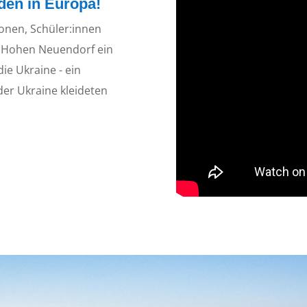
den in Europa!
onen, Schüler:innen
 Hohen Neuendorf ein
ie Ukraine - ein
 der Ukraine kleideten