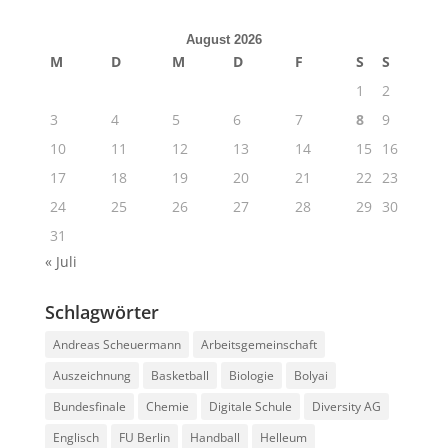
August 2026
M
D
M
D
F
S
S
1
2
3
4
5
6
7
8
9
10
11
12
13
14
15
16
17
18
19
20
21
22
23
24
25
26
27
28
29
30
31
« Juli
Schlagwörter
Andreas Scheuermann
Arbeitsgemeinschaft
Auszeichnung
Basketball
Biologie
Bolyai
Bundesfinale
Chemie
Digitale Schule
Diversity AG
Englisch
FU Berlin
Handball
Helleum