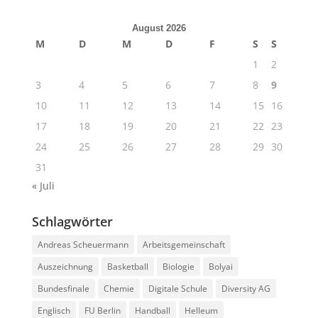
August 2026
M
D
M
D
F
S
S
1
2
3
4
5
6
7
8
9
10
11
12
13
14
15
16
17
18
19
20
21
22
23
24
25
26
27
28
29
30
31
« Juli
Schlagwörter
Andreas Scheuermann
Arbeitsgemeinschaft
Auszeichnung
Basketball
Biologie
Bolyai
Bundesfinale
Chemie
Digitale Schule
Diversity AG
Englisch
FU Berlin
Handball
Helleum