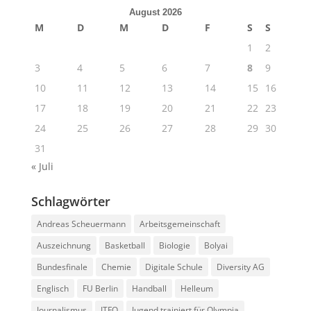
August 2026
M
D
M
D
F
S
S
1
2
3
4
5
6
7
8
9
10
11
12
13
14
15
16
17
18
19
20
21
22
23
24
25
26
27
28
29
30
31
« Juli
Schlagwörter
Andreas Scheuermann
Arbeitsgemeinschaft
Auszeichnung
Basketball
Biologie
Bolyai
Bundesfinale
Chemie
Digitale Schule
Diversity AG
Englisch
FU Berlin
Handball
Helleum
Journalismus
JTFO
Jugend trainiert für Olympia