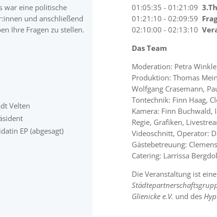
Es war eine politische
01:05:35 - 01:21:09
3
.T
er:innen und anschließend
01:21:10 - 02:09:59
Frag
en Ihre Fragen zu stellen.
02:10:00 - 02:13:10
Ver
Das Team
Moderation: Petra Winkle
Produktion: Thomas Meine
Wolfgang Crasemann, Pau
Tontechnik: Finn Haag, 
dt Velten
Kamera: Finn Buchwald, 
äsident
Regie, Grafiken, Livestre
datin EP (abgesagt)
Videoschnitt, Operator: 
Gästebetreuung: Clemens
Catering: Larrissa Bergdo
Die Veranstaltung ist ei
Städtepartnerschaftsgrup
Glienicke e.V.
und des
Hyp