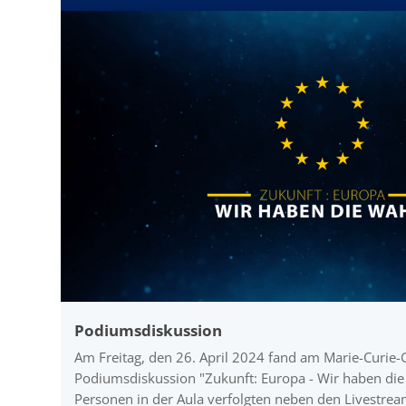
Podiumsdiskussion
Am Freitag, den 26. April 2024 fand am Marie-Curi
Podiumsdiskussion "Zukunft: Europa - Wir haben die 
Personen in der Aula verfolgten neben den Livestre