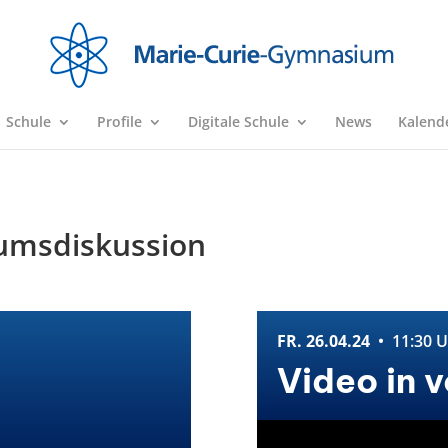
Schule
Profile
Digitale Schule
News
Kalend
iumsdiskussion
FR. 26.04.24
• 11:30 U
Video in 