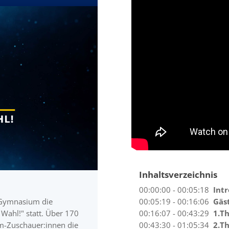
Inhaltsverzeichnis
00:00:00 - 00:05:18
Intr
e-Gymnasium die
00:05:19 - 00:16:06
Gäs
Wahl!" statt. Über 170
00:16:07 - 00:43:29
1.Th
am-Zuschauer:innen die
00:43:30 - 01:05:34
2.Th