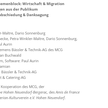
hemenblock: Wirtschaft & Migration
en aus der Publikum
abschiedung & Danksagung
r-Maître, Dario Sonnenburg
cke, Petra Winkler-Maître, Dario Sonnenburg,
l Aurin
Clemens Bässler & Technik-AG des MCG
Ian Buchwald
am, Software: Paul Aurin
Damian
 Bässler & Technik-AG
lt & Catering-AG
ne Kooperation des MCG, der
pe Hohen Neuendorf-Bergerac,
des
Amis de France
erion-Kulturverein e.V. Hohen Neuendorf
.