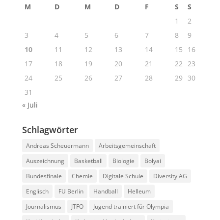
M
D
M
D
F
S
S
1
2
3
4
5
6
7
8
9
10
11
12
13
14
15
16
17
18
19
20
21
22
23
24
25
26
27
28
29
30
31
« Juli
Schlagwörter
Andreas Scheuermann
Arbeitsgemeinschaft
Auszeichnung
Basketball
Biologie
Bolyai
Bundesfinale
Chemie
Digitale Schule
Diversity AG
Englisch
FU Berlin
Handball
Helleum
Journalismus
JTFO
Jugend trainiert für Olympia