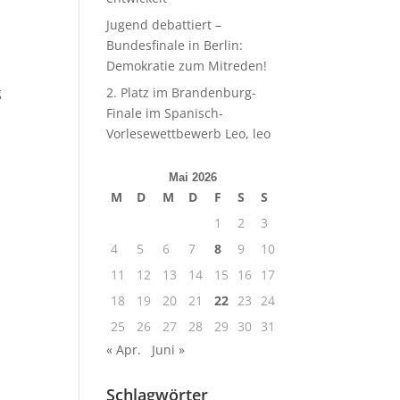
Jugend debattiert –
Bundesfinale in Berlin:
Demokratie zum Mitreden!
g
2. Platz im Brandenburg-
Finale im Spanisch-
Vorlesewettbewerb Leo, leo
Mai 2026
M
D
M
D
F
S
S
1
2
3
4
5
6
7
8
9
10
11
12
13
14
15
16
17
18
19
20
21
22
23
24
25
26
27
28
29
30
31
« Apr.
Juni »
Schlagwörter