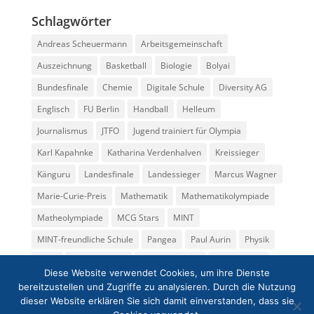
Schlagwörter
Andreas Scheuermann
Arbeitsgemeinschaft
Auszeichnung
Basketball
Biologie
Bolyai
Bundesfinale
Chemie
Digitale Schule
Diversity AG
Englisch
FU Berlin
Handball
Helleum
Journalismus
JTFO
Jugend trainiert für Olympia
Karl Kapahnke
Katharina Verdenhalven
Kreissieger
Känguru
Landesfinale
Landessieger
Marcus Wagner
Marie-Curie-Preis
Mathematik
Mathematikolympiade
Matheolympiade
MCG Stars
MINT
MINT-freundliche Schule
Pangea
Paul Aurin
Physik
Preis
Regionalfinale
Rüdiger Becker
Seminarkurs
Diese Website verwendet Cookies, um ihre Dienste
Spende
Sport
Tatjana Grübler
Theater
bereitzustellen und Zugriffe zu analysieren. Durch die Nutzung
dieser Website erklären Sie sich damit einverstanden, dass sie
Thomas Meinecke
Volleyball
Wettbewerb