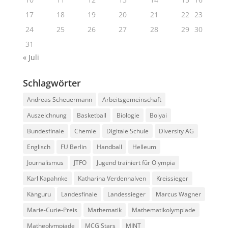
17
18
19
20
21
22
23
24
25
26
27
28
29
30
31
« Juli
Schlagwörter
Andreas Scheuermann
Arbeitsgemeinschaft
Auszeichnung
Basketball
Biologie
Bolyai
Bundesfinale
Chemie
Digitale Schule
Diversity AG
Englisch
FU Berlin
Handball
Helleum
Journalismus
JTFO
Jugend trainiert für Olympia
Karl Kapahnke
Katharina Verdenhalven
Kreissieger
Känguru
Landesfinale
Landessieger
Marcus Wagner
Marie-Curie-Preis
Mathematik
Mathematikolympiade
Matheolympiade
MCG Stars
MINT