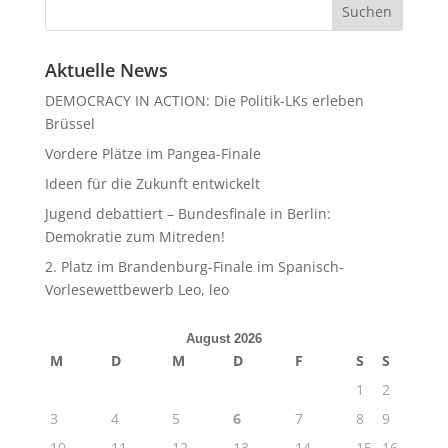
Aktuelle News
DEMOCRACY IN ACTION: Die Politik-LKs erleben
Brüssel
Vordere Plätze im Pangea-Finale
Ideen für die Zukunft entwickelt
Jugend debattiert – Bundesfinale in Berlin:
Demokratie zum Mitreden!
2. Platz im Brandenburg-Finale im Spanisch-
Vorlesewettbewerb Leo, leo
August 2026
M
D
M
D
F
S
S
1
2
3
4
5
6
7
8
9
10
11
12
13
14
15
16