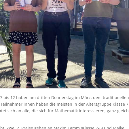
 7 bis 12 haben am dritten Donnerstag im März, dem traditionelle
4 Teilnehmer:innen haben die meisten in der Altersgruppe Klasse 
t sich an alle, die sich für Mathematik interessieren, ganz gleich
cht. Zwei 2. Preise gehen an Maxim Tamm (Klasse 7-6) und Maike