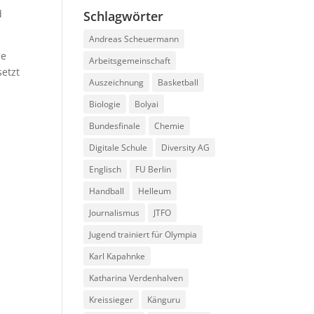
d
Schlagwörter
Andreas Scheuermann
ie
Arbeitsgemeinschaft
setzt
Auszeichnung
Basketball
Biologie
Bolyai
Bundesfinale
Chemie
Digitale Schule
Diversity AG
Englisch
FU Berlin
Handball
Helleum
Journalismus
JTFO
Jugend trainiert für Olympia
Karl Kapahnke
Katharina Verdenhalven
Kreissieger
Känguru