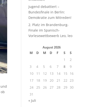
Jugend debattiert –
Bundesfinale in Berlin:
Demokratie zum Mitreden!
2. Platz im Brandenburg-
Finale im Spanisch-
Vorlesewettbewerb Leo, leo
August 2026
M
D
M
D
F
S
S
1
2
3
4
5
6
7
8
9
10
11
12
13
14
15
16
17
18
19
20
21
22
23
n
7 und
24
25
26
27
28
29
30
 ob
31
« Juli