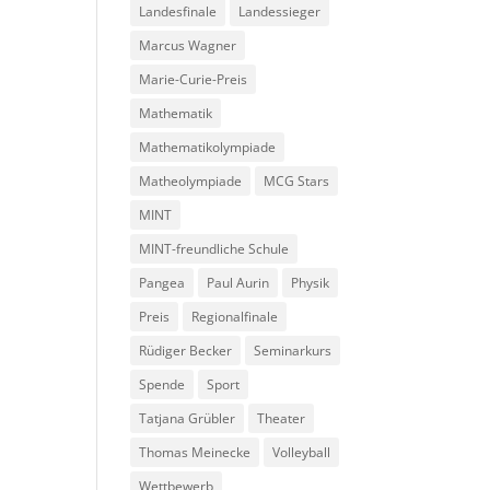
Landesfinale
Landessieger
Marcus Wagner
Marie-Curie-Preis
Mathematik
Mathematikolympiade
Matheolympiade
MCG Stars
MINT
MINT-freundliche Schule
Pangea
Paul Aurin
Physik
Preis
Regionalfinale
Rüdiger Becker
Seminarkurs
Spende
Sport
Tatjana Grübler
Theater
Thomas Meinecke
Volleyball
Wettbewerb