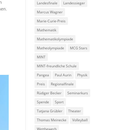
m
Landesfinale
Landessieger
nen.
Marcus Wagner
Marie-Curie-Preis
Mathematik
Mathematikolympiade
Matheolympiade
MCG Stars
MINT
MINT-freundliche Schule
Pangea
Paul Aurin
Physik
Preis
Regionalfinale
Rüdiger Becker
Seminarkurs
Spende
Sport
Tatjana Grübler
Theater
Thomas Meinecke
Volleyball
Wettbewerb