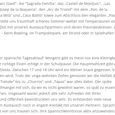
rc Güell", die "Sagrada Família“, das „Castell de Montjuïc", „Las
osep de la Boqueria“, den „Arc de Triomf“ mit dem „Parc de la
asa Milà“ und „Casa Batlló“ sowie zum Abschluss den eleganten „Pas
leitete uns traumhaft schönes Sommer-wetter mit Temperaturen u
l Zeit mit unseren Austauschpartnern und deren Freundeskreisen. 
 – beim Bowling, im Trampolinpark, am Strand oder in Spielhallen
er spanische Tagesablauf: Morgens gibt es meist nur eine Kleinigke
 richtige Essen erfolgt in der Schulpause. Die Hauptmahlzeit gibt 
n Siesta. Zwischen 17 und 18 Uhr wird ein kleiner Snack gegessen, 
n wird. Trotz der unge-wohnten Zeiten genossen wir die Vielfalt 
Tomate“ bis zu „Churros" und „Tapas“ war alles dabei. Der späte
fmangel mit sich, da wir es nicht gewohnt waren, so spät zu esse
hen. Insgesamt waren jedoch alle sehr zufrieden mit ihren
 und Offenheit beeindruckten uns sehr. Es entstanden viele neue
m Austausch noch in engem Kontakt mit unseren Partnern. Sprach
e von uns trauten sich, ihre Spanischkenntnisse aktiv anzuwenden