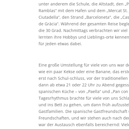
unter anderem die Schule, die Altstadt, den „Pa
Ramblas“ mit dem Hafen und dem „Mercat St. J
Ciutadella“, den Strand „Barceloneta", die „C
de Gràcia“. Während der gesamten Reise beg
die 30 Grad. Nachmittags verbrachten wir vie
lernten ihre Hobbys und Lieblings-orte kennen
für jeden etwas dabei.
Eine große Umstellung für viele von uns war d
wie ein paar Kekse oder eine Banane, das erste
erst nach Schul-schluss, vor der traditionelle
dann ab etwa 21 oder 22 Uhr zu Abend gegesse
spanischen Küche – von „Paella“ und „Pan con 
Tagesrhythmus brachte für viele von uns Schla
und ins Bett zu gehen, um dann früh aufzuste
Gastfamilien. Die spanische Gastfreundschaft
Freundschaften, und wir stehen auch nach de
war der Austausch ebenfalls bereichernd: Viel