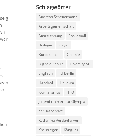
Schlagwörter
Andreas Scheuermann
seig
m
Arbeitsgemeinschaft
Wir
Auszeichnung
Basketball
 war
Biologie
Bolyai
Bundesfinale
Chemie
Digitale Schule
Diversity AG
it
Englisch
FU Berlin
es
bevor
Handball
Helleum
der
Journalismus
JTFO
Jugend trainiert für Olympia
n
Karl Kapahnke
Katharina Verdenhalven
lich
Kreissieger
Känguru
,