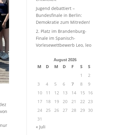
Jugend debattiert –
Bundesfinale in Berlin:
Demokratie zum Mitreden!
2. Platz im Brandenburg-
Finale im Spanisch-
Vorlesewettbewerb Leo, leo
August 2026
M
D
M
D
F
S
S
1
2
3
4
5
6
7
8
9
10
11
12
13
14
15
16
17
18
19
20
21
22
23
ndez
24
25
26
27
28
29
30
 von
31
 nur
« Juli