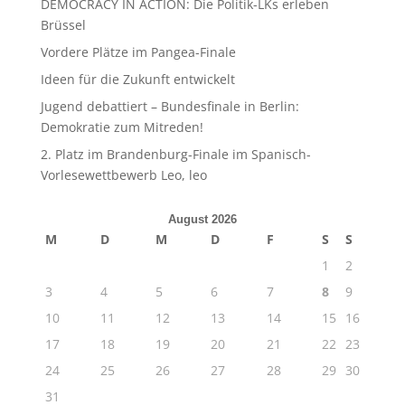
DEMOCRACY IN ACTION: Die Politik-LKs erleben
Brüssel
Vordere Plätze im Pangea-Finale
Ideen für die Zukunft entwickelt
Jugend debattiert – Bundesfinale in Berlin:
Demokratie zum Mitreden!
2. Platz im Brandenburg-Finale im Spanisch-
Vorlesewettbewerb Leo, leo
August 2026
M
D
M
D
F
S
S
1
2
3
4
5
6
7
8
9
10
11
12
13
14
15
16
17
18
19
20
21
22
23
24
25
26
27
28
29
30
31