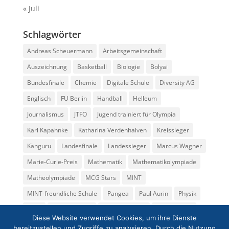
« Juli
Schlagwörter
Andreas Scheuermann
Arbeitsgemeinschaft
Auszeichnung
Basketball
Biologie
Bolyai
Bundesfinale
Chemie
Digitale Schule
Diversity AG
Englisch
FU Berlin
Handball
Helleum
Journalismus
JTFO
Jugend trainiert für Olympia
Karl Kapahnke
Katharina Verdenhalven
Kreissieger
Känguru
Landesfinale
Landessieger
Marcus Wagner
Marie-Curie-Preis
Mathematik
Mathematikolympiade
Matheolympiade
MCG Stars
MINT
MINT-freundliche Schule
Pangea
Paul Aurin
Physik
Preis
Regionalfinale
Rüdiger Becker
Seminarkurs
Diese Website verwendet Cookies, um ihre Dienste
Spende
Sport
Tatjana Grübler
Theater
bereitzustellen und Zugriffe zu analysieren. Durch die Nutzung