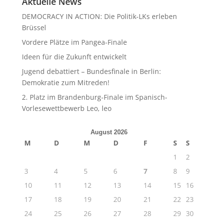
Aktuelle News
DEMOCRACY IN ACTION: Die Politik-LKs erleben
Brüssel
Vordere Plätze im Pangea-Finale
Ideen für die Zukunft entwickelt
Jugend debattiert – Bundesfinale in Berlin:
Demokratie zum Mitreden!
2. Platz im Brandenburg-Finale im Spanisch-
Vorlesewettbewerb Leo, leo
August 2026
M
D
M
D
F
S
S
1
2
3
4
5
6
7
8
9
10
11
12
13
14
15
16
17
18
19
20
21
22
23
24
25
26
27
28
29
30