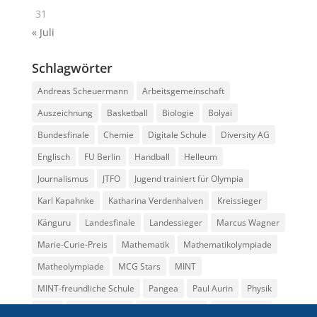
31
« Juli
Schlagwörter
Andreas Scheuermann
Arbeitsgemeinschaft
Auszeichnung
Basketball
Biologie
Bolyai
Bundesfinale
Chemie
Digitale Schule
Diversity AG
Englisch
FU Berlin
Handball
Helleum
Journalismus
JTFO
Jugend trainiert für Olympia
Karl Kapahnke
Katharina Verdenhalven
Kreissieger
Känguru
Landesfinale
Landessieger
Marcus Wagner
Marie-Curie-Preis
Mathematik
Mathematikolympiade
Matheolympiade
MCG Stars
MINT
MINT-freundliche Schule
Pangea
Paul Aurin
Physik
Preis
Regionalfinale
Rüdiger Becker
Seminarkurs