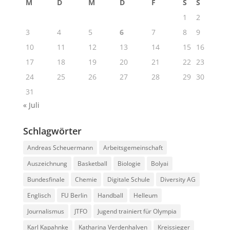
M
D
M
D
F
S
S
1
2
3
4
5
6
7
8
9
10
11
12
13
14
15
16
17
18
19
20
21
22
23
24
25
26
27
28
29
30
31
« Juli
Schlagwörter
Andreas Scheuermann
Arbeitsgemeinschaft
Auszeichnung
Basketball
Biologie
Bolyai
Bundesfinale
Chemie
Digitale Schule
Diversity AG
Englisch
FU Berlin
Handball
Helleum
Journalismus
JTFO
Jugend trainiert für Olympia
Karl Kapahnke
Katharina Verdenhalven
Kreissieger