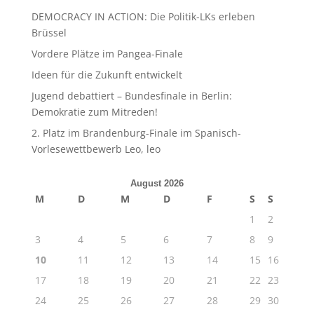
DEMOCRACY IN ACTION: Die Politik-LKs erleben
Brüssel
Vordere Plätze im Pangea-Finale
Ideen für die Zukunft entwickelt
Jugend debattiert – Bundesfinale in Berlin:
Demokratie zum Mitreden!
2. Platz im Brandenburg-Finale im Spanisch-
Vorlesewettbewerb Leo, leo
August 2026
M
D
M
D
F
S
S
1
2
3
4
5
6
7
8
9
10
11
12
13
14
15
16
17
18
19
20
21
22
23
24
25
26
27
28
29
30