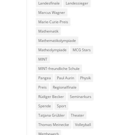
Landesfinale
Landessieger
Marcus Wagner
Marie-Curie-Preis
Mathematik
Mathematikolympiade
Matheolympiade
MCG Stars
MINT
MINT-freundliche Schule
Pangea
Paul Aurin
Physik
Preis
Regionalfinale
Rüdiger Becker
Seminarkurs
Spende
Sport
Tatjana Grübler
Theater
Thomas Meinecke
Volleyball
Wettbewerb