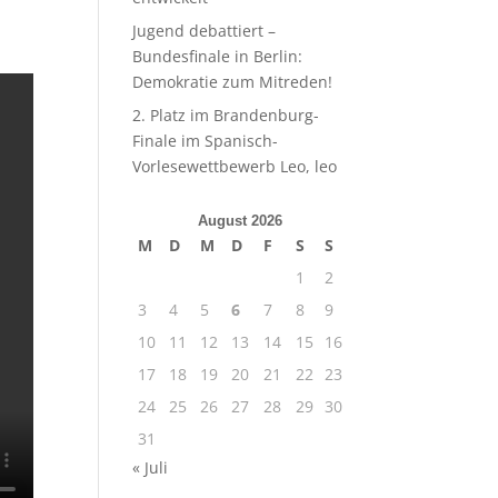
Jugend debattiert –
Bundesfinale in Berlin:
Demokratie zum Mitreden!
2. Platz im Brandenburg-
Finale im Spanisch-
Vorlesewettbewerb Leo, leo
August 2026
M
D
M
D
F
S
S
1
2
3
4
5
6
7
8
9
10
11
12
13
14
15
16
17
18
19
20
21
22
23
24
25
26
27
28
29
30
31
« Juli