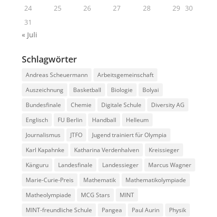
24
25
26
27
28
29
30
31
« Juli
Schlagwörter
Andreas Scheuermann
Arbeitsgemeinschaft
Auszeichnung
Basketball
Biologie
Bolyai
Bundesfinale
Chemie
Digitale Schule
Diversity AG
Englisch
FU Berlin
Handball
Helleum
Journalismus
JTFO
Jugend trainiert für Olympia
Karl Kapahnke
Katharina Verdenhalven
Kreissieger
Känguru
Landesfinale
Landessieger
Marcus Wagner
Marie-Curie-Preis
Mathematik
Mathematikolympiade
Matheolympiade
MCG Stars
MINT
MINT-freundliche Schule
Pangea
Paul Aurin
Physik