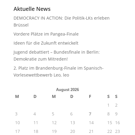
Aktuelle News
DEMOCRACY IN ACTION: Die Politik-LKs erleben
Brüssel
Vordere Plätze im Pangea-Finale
Ideen für die Zukunft entwickelt
Jugend debattiert – Bundesfinale in Berlin:
Demokratie zum Mitreden!
2. Platz im Brandenburg-Finale im Spanisch-
Vorlesewettbewerb Leo, leo
August 2026
M
D
M
D
F
S
S
1
2
3
4
5
6
7
8
9
10
11
12
13
14
15
16
17
18
19
20
21
22
23