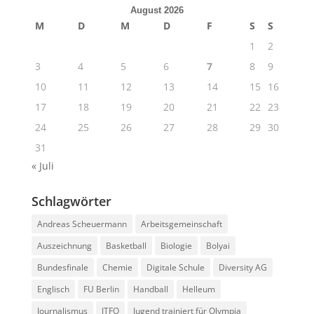
August 2026
M
D
M
D
F
S
S
1
2
3
4
5
6
7
8
9
10
11
12
13
14
15
16
17
18
19
20
21
22
23
24
25
26
27
28
29
30
31
« Juli
Schlagwörter
Andreas Scheuermann
Arbeitsgemeinschaft
Auszeichnung
Basketball
Biologie
Bolyai
Bundesfinale
Chemie
Digitale Schule
Diversity AG
Englisch
FU Berlin
Handball
Helleum
Journalismus
JTFO
Jugend trainiert für Olympia