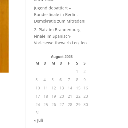
Jugend debattiert –
Bundesfinale in Berlin:
Demokratie zum Mitreden!
2. Platz im Brandenburg-
Finale im Spanisch-
Vorlesewettbewerb Leo, leo
August 2026
M
D
M
D
F
S
S
1
2
3
4
5
6
7
8
9
10
11
12
13
14
15
16
17
18
19
20
21
22
23
m
24
25
26
27
28
29
30
31
« Juli