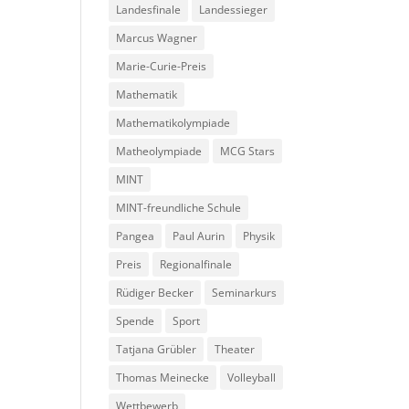
Landesfinale
Landessieger
Marcus Wagner
Marie-Curie-Preis
Mathematik
Mathematikolympiade
Matheolympiade
MCG Stars
MINT
MINT-freundliche Schule
Pangea
Paul Aurin
Physik
Preis
Regionalfinale
Rüdiger Becker
Seminarkurs
Spende
Sport
Tatjana Grübler
Theater
Thomas Meinecke
Volleyball
Wettbewerb