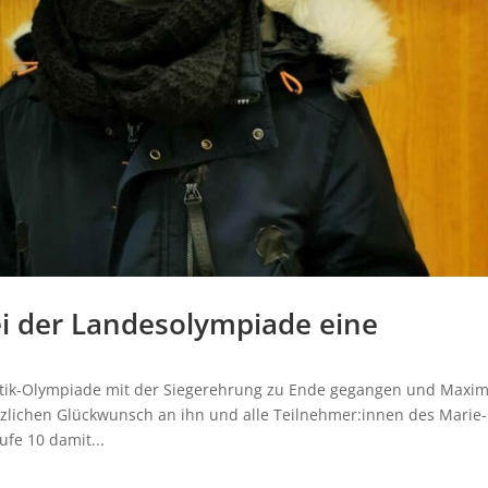
i der Landesolympiade eine
tik-Olympiade mit der Siegerehrung zu Ende gegangen und Maxi
lichen Glückwunsch an ihn und alle Teilnehmer:innen des Marie-
fe 10 damit...