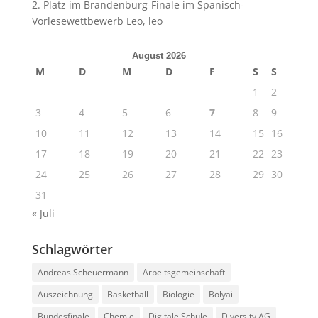
2. Platz im Brandenburg-Finale im Spanisch-
Vorlesewettbewerb Leo, leo
August 2026
M
D
M
D
F
S
S
1
2
3
4
5
6
7
8
9
10
11
12
13
14
15
16
17
18
19
20
21
22
23
24
25
26
27
28
29
30
31
« Juli
Schlagwörter
Andreas Scheuermann
Arbeitsgemeinschaft
Auszeichnung
Basketball
Biologie
Bolyai
Bundesfinale
Chemie
Digitale Schule
Diversity AG