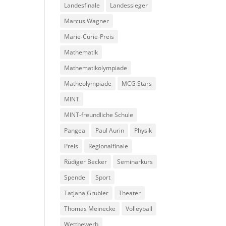
Landesfinale
Landessieger
Marcus Wagner
Marie-Curie-Preis
Mathematik
Mathematikolympiade
Matheolympiade
MCG Stars
MINT
MINT-freundliche Schule
Pangea
Paul Aurin
Physik
Preis
Regionalfinale
Rüdiger Becker
Seminarkurs
Spende
Sport
Tatjana Grübler
Theater
Thomas Meinecke
Volleyball
Wettbewerb