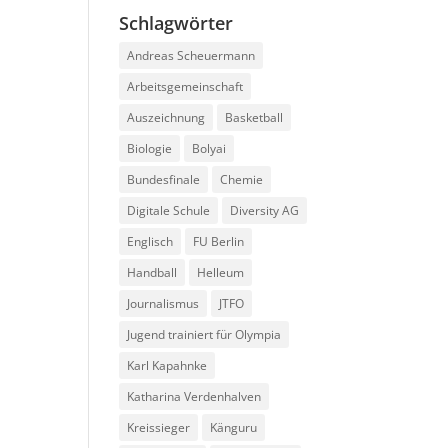
Schlagwörter
Andreas Scheuermann
m
Arbeitsgemeinschaft
Auszeichnung
Basketball
Biologie
Bolyai
Bundesfinale
Chemie
Digitale Schule
Diversity AG
Englisch
FU Berlin
Handball
Helleum
Journalismus
JTFO
Jugend trainiert für Olympia
Karl Kapahnke
Katharina Verdenhalven
Kreissieger
Känguru