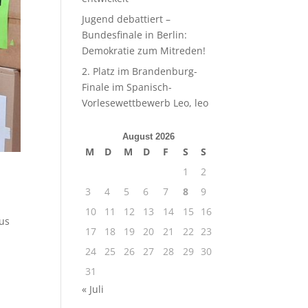
Jugend debattiert –
Bundesfinale in Berlin:
Demokratie zum Mitreden!
2. Platz im Brandenburg-
Finale im Spanisch-
Vorlesewettbewerb Leo, leo
August 2026
M
D
M
D
F
S
S
1
2
3
4
5
6
7
8
9
10
11
12
13
14
15
16
aus
17
18
19
20
21
22
23
24
25
26
27
28
29
30
31
« Juli