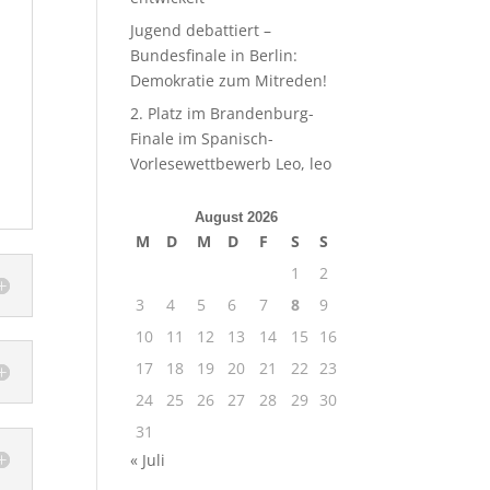
Jugend debattiert –
Bundesfinale in Berlin:
Demokratie zum Mitreden!
2. Platz im Brandenburg-
Finale im Spanisch-
Vorlesewettbewerb Leo, leo
August 2026
M
D
M
D
F
S
S
1
2
3
4
5
6
7
8
9
10
11
12
13
14
15
16
17
18
19
20
21
22
23
24
25
26
27
28
29
30
31
« Juli