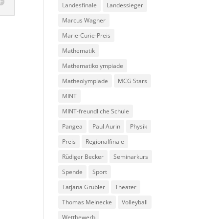
Landesfinale
Landessieger
Marcus Wagner
Marie-Curie-Preis
Mathematik
Mathematikolympiade
Matheolympiade
MCG Stars
MINT
MINT-freundliche Schule
Pangea
Paul Aurin
Physik
Preis
Regionalfinale
Rüdiger Becker
Seminarkurs
Spende
Sport
Tatjana Grübler
Theater
Thomas Meinecke
Volleyball
Wettbewerb