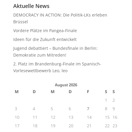
Aktuelle News
DEMOCRACY IN ACTION: Die Politik-LKs erleben
Brüssel
Vordere Plätze im Pangea-Finale
Ideen für die Zukunft entwickelt
Jugend debattiert – Bundesfinale in Berlin:
Demokratie zum Mitreden!
2. Platz im Brandenburg-Finale im Spanisch-
Vorlesewettbewerb Leo, leo
August 2026
M
D
M
D
F
S
S
1
2
3
4
5
6
7
8
9
10
11
12
13
14
15
16
17
18
19
20
21
22
23