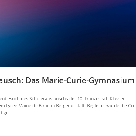
tausch: Das Marie-Curie-Gymnasium
genbesuch des Schüleraustauschs der 10. Französisch Klassen
Lycée Maine de Biran in Bergerac statt. Begleitet wurde die Gr
tiger...