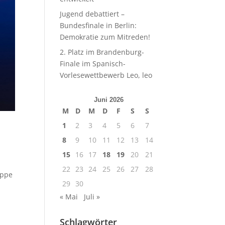
Jugend debattiert –
Bundesfinale in Berlin:
Demokratie zum Mitreden!
2. Platz im Brandenburg-
Finale im Spanisch-
Vorlesewettbewerb Leo, leo
Juni 2026
M
D
M
D
F
S
S
1
2
3
4
5
6
7
8
9
10
11
12
13
14
15
16
17
18
19
20
21
22
23
24
25
26
27
28
uppe
29
30
« Mai
Juli »
Schlagwörter