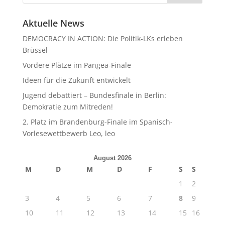
Aktuelle News
DEMOCRACY IN ACTION: Die Politik-LKs erleben
Brüssel
Vordere Plätze im Pangea-Finale
Ideen für die Zukunft entwickelt
Jugend debattiert – Bundesfinale in Berlin:
Demokratie zum Mitreden!
2. Platz im Brandenburg-Finale im Spanisch-
Vorlesewettbewerb Leo, leo
August 2026
M
D
M
D
F
S
S
1
2
3
4
5
6
7
8
9
10
11
12
13
14
15
16