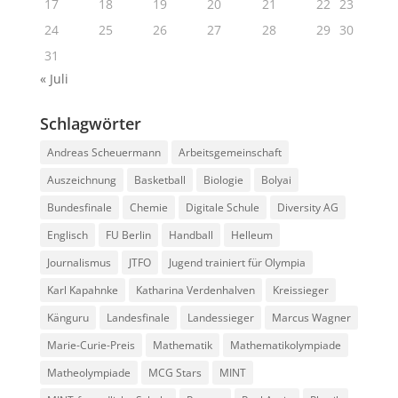
17
18
19
20
21
22
23
24
25
26
27
28
29
30
31
« Juli
Schlagwörter
Andreas Scheuermann
Arbeitsgemeinschaft
Auszeichnung
Basketball
Biologie
Bolyai
Bundesfinale
Chemie
Digitale Schule
Diversity AG
Englisch
FU Berlin
Handball
Helleum
Journalismus
JTFO
Jugend trainiert für Olympia
Karl Kapahnke
Katharina Verdenhalven
Kreissieger
Känguru
Landesfinale
Landessieger
Marcus Wagner
Marie-Curie-Preis
Mathematik
Mathematikolympiade
Matheolympiade
MCG Stars
MINT